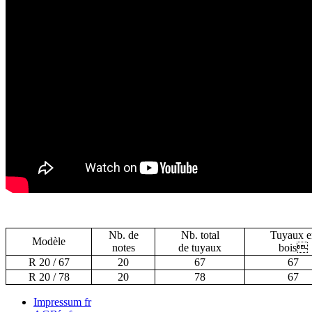
Nb. de
Nb. total
Tuyaux e
Modèle
notes
de tuyaux
bois
R 20 / 67
20
67
67
R 20 / 78
20
78
67
Impressum fr