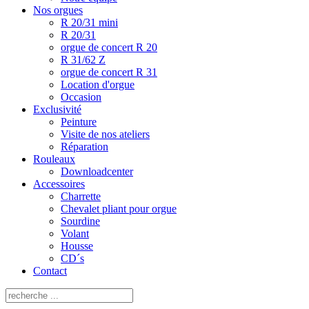
Nos orgues
R 20/31 mini
R 20/31
orgue de concert R 20
R 31/62 Z
orgue de concert R 31
Location d'orgue
Occasion
Exclusivité
Peinture
Visite de nos ateliers
Réparation
Rouleaux
Downloadcenter
Accessoires
Charrette
Chevalet pliant pour orgue
Sourdine
Volant
Housse
CD´s
Contact