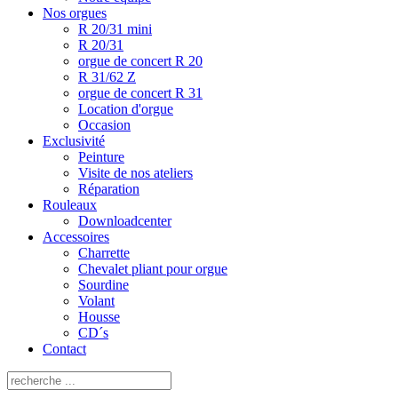
Nos orgues
R 20/31 mini
R 20/31
orgue de concert R 20
R 31/62 Z
orgue de concert R 31
Location d'orgue
Occasion
Exclusivité
Peinture
Visite de nos ateliers
Réparation
Rouleaux
Downloadcenter
Accessoires
Charrette
Chevalet pliant pour orgue
Sourdine
Volant
Housse
CD´s
Contact