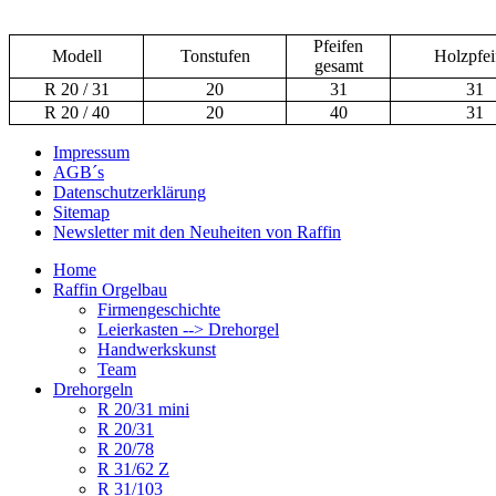
Pfeifen
Modell
Tonstufen
Holzpfei
gesamt
R 20 / 31
20
31
31
R 20 / 40
20
40
31
Impressum
AGB´s
Datenschutzerklärung
Sitemap
Newsletter mit den Neuheiten von Raffin
Home
Raffin Orgelbau
Firmengeschichte
Leierkasten --> Drehorgel
Handwerkskunst
Team
Drehorgeln
R 20/31 mini
R 20/31
R 20/78
R 31/62 Z
R 31/103